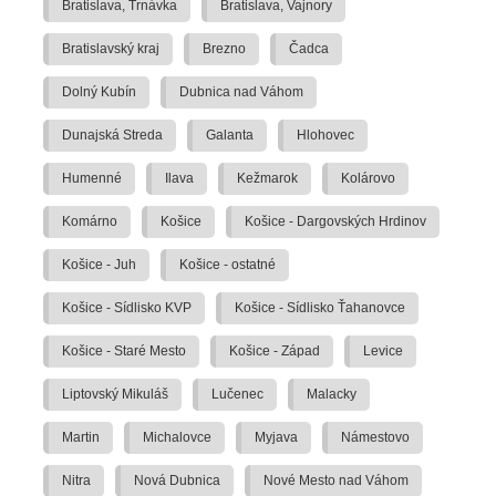
Bratislava, Trnávka
Bratislava, Vajnory
Bratislavský kraj
Brezno
Čadca
Dolný Kubín
Dubnica nad Váhom
Dunajská Streda
Galanta
Hlohovec
Humenné
Ilava
Kežmarok
Kolárovo
Komárno
Košice
Košice - Dargovských Hrdinov
Košice - Juh
Košice - ostatné
Košice - Sídlisko KVP
Košice - Sídlisko Ťahanovce
Košice - Staré Mesto
Košice - Západ
Levice
Liptovský Mikuláš
Lučenec
Malacky
Martin
Michalovce
Myjava
Námestovo
Nitra
Nová Dubnica
Nové Mesto nad Váhom