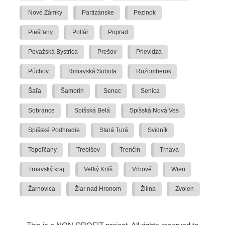
Nové Zámky
Partizánske
Pezinok
Piešťany
Poltár
Poprad
Považská Bystrica
Prešov
Prievidza
Púchov
Rimavská Sobota
Ružomberok
Šaľa
Šamorín
Senec
Senica
Sobrance
Spišská Belá
Spišská Nová Ves
Spišské Podhradie
Stará Turá
Svidník
Topoľčany
Trebišov
Trenčín
Trnava
Trnavský kraj
Veľký Krtíš
Vrbové
Wien
Žarnovica
Žiar nad Hronom
Žilina
Zvolen