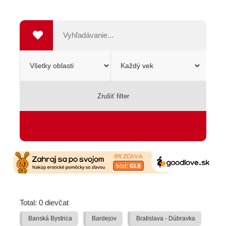
Zrušiť filter
SEXSHOP
Total: 0 dievčat
Banská Bystrica
Bardejov
Bratislava - Dúbravka