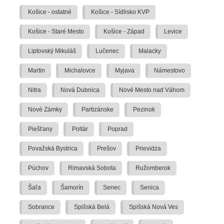
Košice - ostatné
Košice - Sídlisko KVP
Košice - Staré Mesto
Košice - Západ
Levice
Liptovský Mikuláš
Lučenec
Malacky
Martin
Michalovce
Myjava
Námestovo
Nitra
Nová Dubnica
Nové Mesto nad Váhom
Nové Zámky
Partizánske
Pezinok
Piešťany
Poltár
Poprad
Považská Bystrica
Prešov
Prievidza
Púchov
Rimavská Sobota
Ružomberok
Šaľa
Šamorín
Senec
Senica
Sobrance
Spišská Belá
Spišská Nová Ves