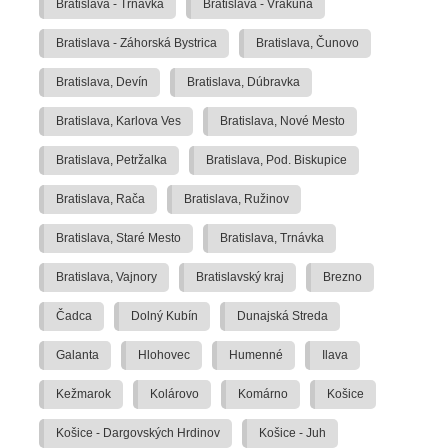
Bratislava - Trnávka
Bratislava - Vrakuňa
Bratislava - Záhorská Bystrica
Bratislava, Čunovo
Bratislava, Devín
Bratislava, Dúbravka
Bratislava, Karlova Ves
Bratislava, Nové Mesto
Bratislava, Petržalka
Bratislava, Pod. Biskupice
Bratislava, Rača
Bratislava, Ružinov
Bratislava, Staré Mesto
Bratislava, Trnávka
Bratislava, Vajnory
Bratislavský kraj
Brezno
Čadca
Dolný Kubín
Dunajská Streda
Galanta
Hlohovec
Humenné
Ilava
Kežmarok
Kolárovo
Komárno
Košice
Košice - Dargovských Hrdinov
Košice - Juh