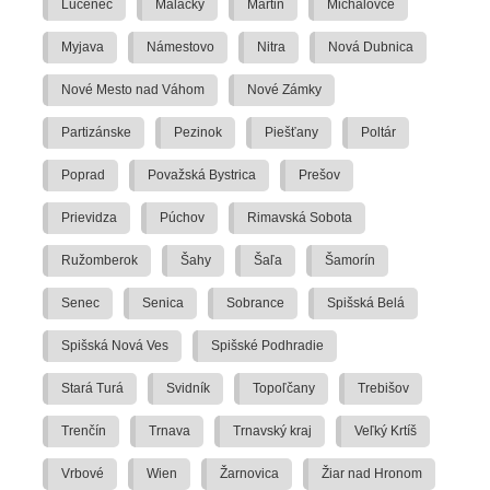
Lučenec
Malacky
Martin
Michalovce
Myjava
Námestovo
Nitra
Nová Dubnica
Nové Mesto nad Váhom
Nové Zámky
Partizánske
Pezinok
Piešťany
Poltár
Poprad
Považská Bystrica
Prešov
Prievidza
Púchov
Rimavská Sobota
Ružomberok
Šahy
Šaľa
Šamorín
Senec
Senica
Sobrance
Spišská Belá
Spišská Nová Ves
Spišské Podhradie
Stará Turá
Svidník
Topoľčany
Trebišov
Trenčín
Trnava
Trnavský kraj
Veľký Krtíš
Vrbové
Wien
Žarnovica
Žiar nad Hronom