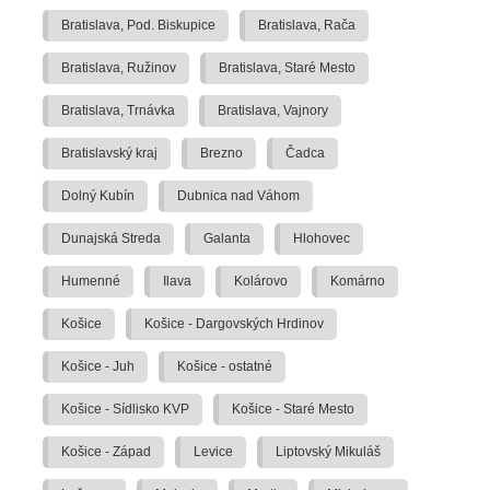
Bratislava, Pod. Biskupice
Bratislava, Rača
Bratislava, Ružinov
Bratislava, Staré Mesto
Bratislava, Trnávka
Bratislava, Vajnory
Bratislavský kraj
Brezno
Čadca
Dolný Kubín
Dubnica nad Váhom
Dunajská Streda
Galanta
Hlohovec
Humenné
Ilava
Kolárovo
Komárno
Košice
Košice - Dargovských Hrdinov
Košice - Juh
Košice - ostatné
Košice - Sídlisko KVP
Košice - Staré Mesto
Košice - Západ
Levice
Liptovský Mikuláš