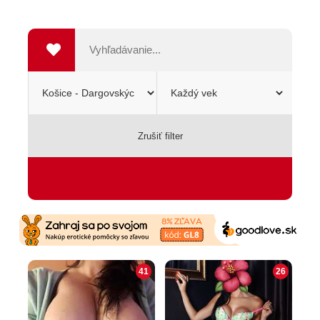
Zrušiť filter
SEXSHOP
41
26