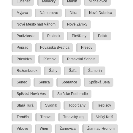
Lučenec
Malacky
Martin
Michalovce
Myjava
Námestovo
Nitra
Nová Dubnica
Nové Mesto nad Váhom
Nové Zámky
Partizánske
Pezinok
Piešťany
Poltár
Poprad
Považská Bystrica
Prešov
Prievidza
Púchov
Rimavská Sobota
Ružomberok
Šahy
Šaľa
Šamorín
Senec
Senica
Sobrance
Spišská Belá
Spišská Nová Ves
Spišské Podhradie
Stará Turá
Svidník
Topoľčany
Trebišov
Trenčín
Trnava
Trnavský kraj
Veľký Krtíš
Vrbové
Wien
Žarnovica
Žiar nad Hronom