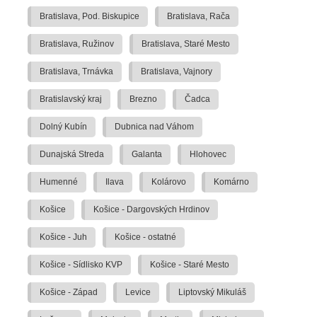
Bratislava, Pod. Biskupice
Bratislava, Rača
Bratislava, Ružinov
Bratislava, Staré Mesto
Bratislava, Trnávka
Bratislava, Vajnory
Bratislavský kraj
Brezno
Čadca
Dolný Kubín
Dubnica nad Váhom
Dunajská Streda
Galanta
Hlohovec
Humenné
Ilava
Kolárovo
Komárno
Košice
Košice - Dargovských Hrdinov
Košice - Juh
Košice - ostatné
Košice - Sídlisko KVP
Košice - Staré Mesto
Košice - Západ
Levice
Liptovský Mikuláš