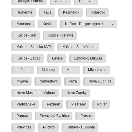
Dunajská Streda
Galanta
Hlohovec
Humenné
Ilava
Kežmarok
Kolárovo
Komárno
Košice
Košice - Dargovských Hrdinov
Košice - Juh
Košice - ostatné
Košice - Sídlisko KVP
Košice - Staré Mesto
Košice - Západ
Levice
Liptovský Mikuláš
Lučenec
Malacky
Martin
Michalovce
Myjava
Námestovo
Nitra
Nová Dubnica
Nové Mesto nad Váhom
Nové Zámky
Partizánske
Pezinok
Piešťany
Poltár
Poprad
Považská Bystrica
Prešov
Prievidza
Púchov
Rimavská Sobota