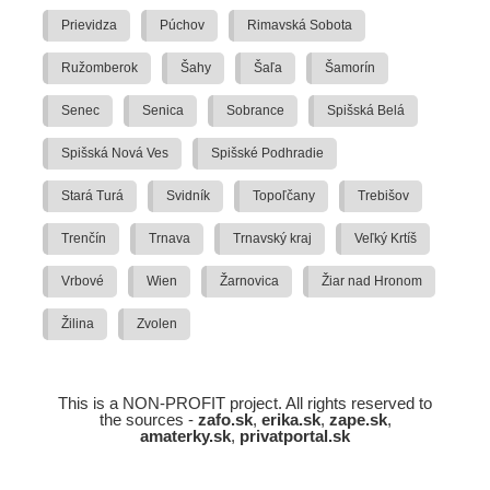
Prievidza
Púchov
Rimavská Sobota
Ružomberok
Šahy
Šaľa
Šamorín
Senec
Senica
Sobrance
Spišská Belá
Spišská Nová Ves
Spišské Podhradie
Stará Turá
Svidník
Topoľčany
Trebišov
Trenčín
Trnava
Trnavský kraj
Veľký Krtíš
Vrbové
Wien
Žarnovica
Žiar nad Hronom
Žilina
Zvolen
This is a NON-PROFIT project. All rights reserved to
the sources -
zafo.sk
,
erika.sk
,
zape.sk
,
amaterky.sk
,
privatportal.sk