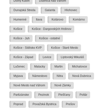
Dolný Kubín
Dubnica nad Váhom
Dunajská Streda
Galanta
Hlohovec
Humenné
Ilava
Kolárovo
Komárno
Košice
Košice - Dargovských Hrdinov
Košice - Juh
Košice - ostatné
Košice - Sídlisko KVP
Košice - Staré Mesto
Košice - Západ
Levice
Liptovský Mikuláš
Lučenec
Malacky
Martin
Michalovce
Myjava
Námestovo
Nitra
Nová Dubnica
Nové Mesto nad Váhom
Nové Zámky
Partizánske
Pezinok
Piešťany
Poltár
Poprad
Považská Bystrica
Prešov