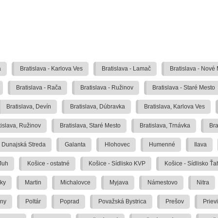
a
Bratislava - Karlova Ves
Bratislava - Lamač
Bratislava - Nové
Bratislava - Rača
Bratislava - Ružinov
Bratislava - Staré Mesto
Bratislava, Devín
Bratislava, Dúbravka
Bratislava, Karlova Ves
tislava, Ružinov
Bratislava, Staré Mesto
Bratislava, Trnávka
Bra
Dunajská Streda
Galanta
Hlohovec
Humenné
Ilava
 Juh
Košice - ostatné
Košice - Sídlisko KVP
Košice - Sídlisko Ť
ky
Martin
Michalovce
Myjava
Námestovo
Nitra
any
Poltár
Poprad
Považská Bystrica
Prešov
Priev