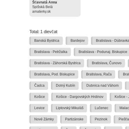
Šťavnatá Anna
Spišská Belá
amaterky.sk
Total: 1 dievčat
Banská Bystrica
Bardejov
Bratislava - Dúbravk
Bratislava - Petržalka
Bratislava - Podunaj. Biskupice
Bratislava - Záhorská Bystrica
Bratislava, Čunovo
Bratislava, Pod. Biskupice
Bratislava, Rača
Bra
Čadca
Dolný Kubín
Dubnica nad Váhom
Košice
Košice - Dargovských Hrdinov
Košice -
Levice
Liptovský Mikuláš
Lučenec
Malac
Nové Zámky
Partizánske
Pezinok
Piešť