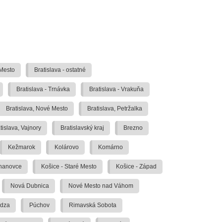
 Mesto
Bratislava - ostatné
Bratislava - Trnávka
Bratislava - Vrakuňa
Bratislava, Nové Mesto
Bratislava, Petržalka
tislava, Vajnory
Bratislavský kraj
Brezno
Kežmarok
Kolárovo
Komárno
ahanovce
Košice - Staré Mesto
Košice - Západ
Nová Dubnica
Nové Mesto nad Váhom
idza
Púchov
Rimavská Sobota