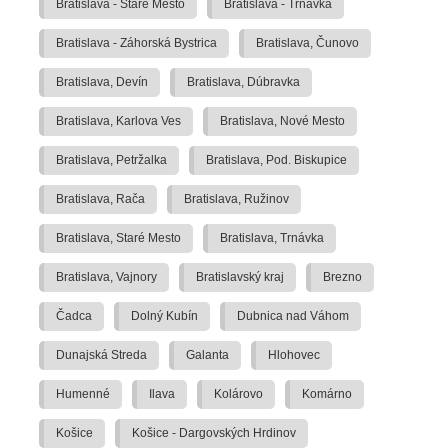
Bratislava - Staré Mesto
Bratislava - Trnávka
Bratislava - Záhorská Bystrica
Bratislava, Čunovo
Bratislava, Devín
Bratislava, Dúbravka
Bratislava, Karlova Ves
Bratislava, Nové Mesto
Bratislava, Petržalka
Bratislava, Pod. Biskupice
Bratislava, Rača
Bratislava, Ružinov
Bratislava, Staré Mesto
Bratislava, Trnávka
Bratislava, Vajnory
Bratislavský kraj
Brezno
Čadca
Dolný Kubín
Dubnica nad Váhom
Dunajská Streda
Galanta
Hlohovec
Humenné
Ilava
Kolárovo
Komárno
Košice
Košice - Dargovských Hrdinov