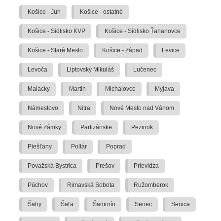
Košice - Juh
Košice - ostatné
Košice - Sídlisko KVP
Košice - Sídlisko Ťahanovce
Košice - Staré Mesto
Košice - Západ
Levice
Levoča
Liptovský Mikuláš
Lučenec
Malacky
Martin
Michalovce
Myjava
Námestovo
Nitra
Nové Mesto nad Váhom
Nové Zámky
Partizánske
Pezinok
Piešťany
Poltár
Poprad
Považská Bystrica
Prešov
Prievidza
Púchov
Rimavská Sobota
Ružomberok
Šahy
Šaľa
Šamorín
Senec
Senica