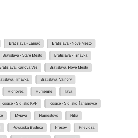
Bratislava - Lamač
Bratislava - Nové Mesto
Bratislava - Staré Mesto
Bratislava - Trnávka
Bratislava, Karlova Ves
Bratislava, Nové Mesto
atislava, Trnávka
Bratislava, Vajnory
Hlohovec
Humenné
Ilava
Košice - Sídlisko KVP
Košice - Sídlisko Ťahanovce
ce
Myjava
Námestovo
Nitra
d
Považská Bystrica
Prešov
Prievidza