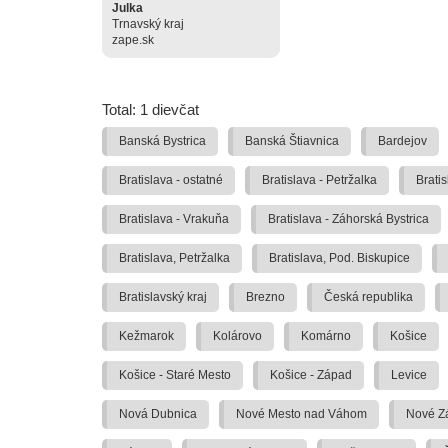
Julka
Trnavský kraj
zape.sk
Total: 1 dievčat
Banská Bystrica
Banská Štiavnica
Bardejov
Bratislava - ostatné
Bratislava - Petržalka
Brati
Bratislava - Vrakuňa
Bratislava - Záhorská Bystrica
Bratislava, Petržalka
Bratislava, Pod. Biskupice
Bratislavský kraj
Brezno
Česká republika
Kežmarok
Kolárovo
Komárno
Košice
Košice - Staré Mesto
Košice - Západ
Levice
Nová Dubnica
Nové Mesto nad Váhom
Nové Z