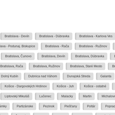
Bratislava - Devín
Bratislava - Dúbravka
Bratislava - Karlova Ves
slava - Podunaj. Biskupice
Bratislava - Rača
Bratislava - Ružinov
Bratislava, Čunovo
Bratislava, Devín
Bratislava, Dúbravka
Bratislava, Rača
Bratislava, Ružinov
Bratislava, Staré Mesto
Br
Dolný Kubín
Dubnica nad Váhom
Dunajská Streda
Galanta
Košice - Dargovských Hrdinov
Košice - Juh
Košice - ostatné
Liptovský Mikuláš
Lučenec
Malacky
Martin
Michalov
ámky
Partizánske
Pezinok
Piešťany
Poltár
Popra